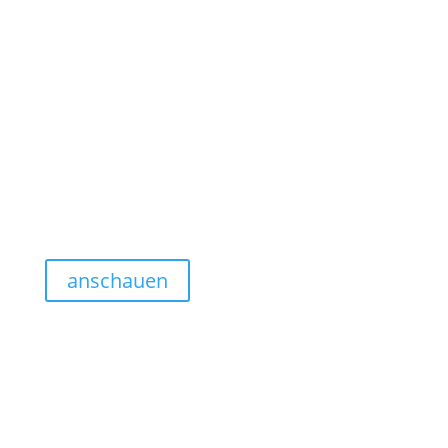
anschauen
Webdesign Linie 2