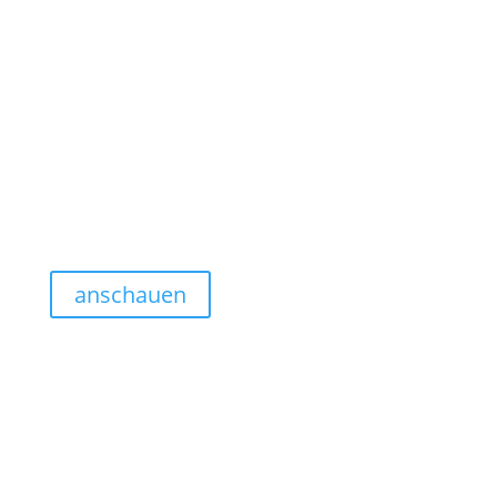
anschauen
Webdesign Linie 3