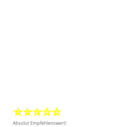
Webdesign-Referenzen:
Was unsere Kunden über unsere Designarbeit
sagen
⭐⭐⭐⭐⭐
Absolut Empfehlenswert!