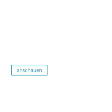
anschauen
Freies Webdesign