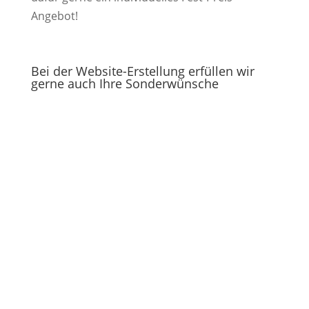
Angebot!
Bei der Website-Erstellung erfüllen wir
gerne auch Ihre Sonderwünsche
Homepage erstellen lassen.
Für Sie mit attraktivem
Webdesign
Unsere Webdesigner gestalten Ihre neue