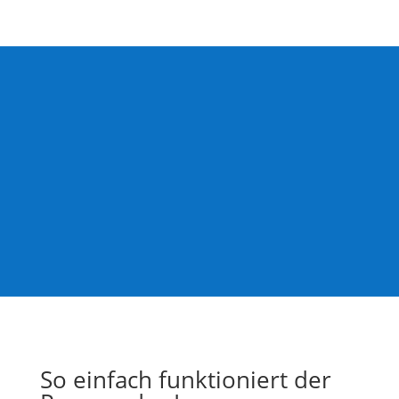
Kreatives Logodesign! Wir
machen das für Sie
Hier zeigen wir Ihnen eine kleine Auswahl
unserer Kundenarbeiten. Alle Logos haben wir
individuell nach den Wünschen und
Vorstellungen der Kunden gestaltet.
Firmenlogos, Unternehmenslogos,
Handwerkerlogos, Praxislogos u.v.m.
Jedes Logo entsteht von Grund auf neu – ohne
Vorlagen oder Baukastensysteme.
Klare Linien, moderne Typografie und
Markenwirkung sind unser Anspruch.
So einfach funktioniert der