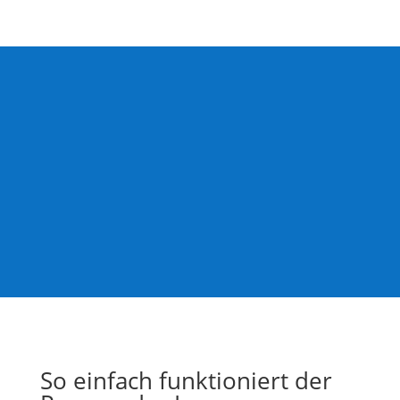
Kreatives Logodesign! Wir
machen das für Sie
Hier zeigen wir Ihnen eine kleine Auswahl
unserer Kundenarbeiten. Alle Logos haben wir
individuell nach den Wünschen und
Vorstellungen der Kunden gestaltet.
Firmenlogos, Unternehmenslogos,
Handwerkerlogos, Praxislogos u.v.m.
Jedes Logo entsteht von Grund auf neu – ohne
Vorlagen oder Baukastensysteme.
Klare Linien, moderne Typografie und
Markenwirkung sind unser Anspruch.
So einfach funktioniert der