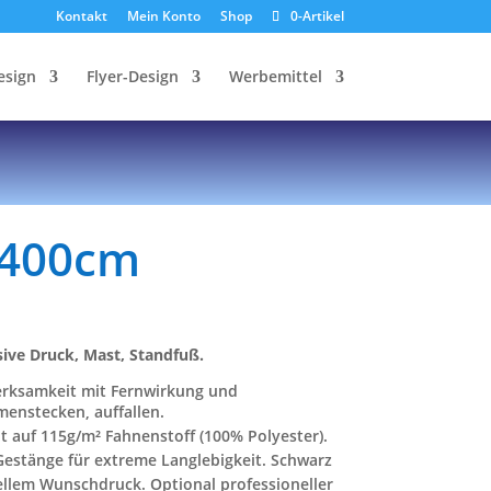
Kontakt
Mein Konto
Shop
0-Artikel
esign
Flyer-Design
Werbemittel
 400cm
ive Druck, Mast, Standfuß.
erksamkeit mit Fernwirkung und
enstecken, auffallen.
t auf 115g/m² Fahnenstoff (100% Polyester).
Gestänge für extreme Langlebigkeit. Schwarz
ellem Wunschdruck. Optional professioneller