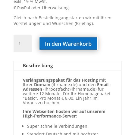
exkl. 19 % MwSt.
€ PayPal oder Überweisung
Gleich nach Bestelleingang starten wir mit Ihren
Vorstellungen und Wünschen (Briefing).
Homepage
In den Warenkorb
Hosting-
Verlängerung
Basic
Beschreibung
Menge
Verlängerungspaket für das Hosting
mit
Ihrer
Domain
(ihrname.de) und den
Email-
Adressen
(ihrpostfach@ihrname.de) für
weitere 12 Monate. Für Ihr Homepagepaket
"Basic". Pro Monat € 8,00. Ein Jahr im
Voraus zu buchen.
Ihre Webseiten hosten wir auf unserem
High-Performance-Server:
Super schnelle Verbindungen
Standort Deutschland mit höchster