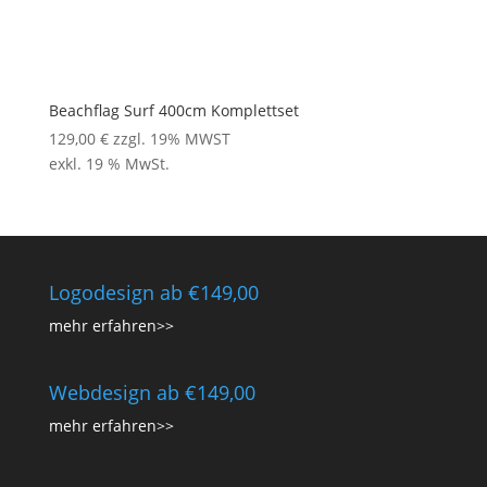
Beachflag Surf 400cm Komplettset
129,00
€
zzgl. 19% MWST
exkl. 19 % MwSt.
Logodesign ab €149,00
mehr erfahren>>
Webdesign ab €149,00
mehr erfahren>>