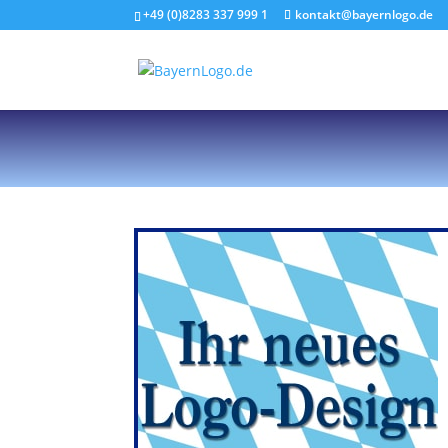
+49 (0)8283 337 999 1
kontakt@bayernlogo.de