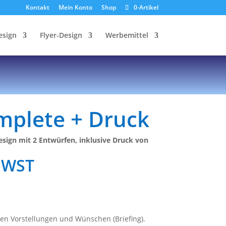
Kontakt
Mein Konto
Shop
0-Artikel
esign
Flyer-Design
Werbemittel
mplete + Druck
esign mit 2 Entwürfen, inklusive Druck von
MWST
hren Vorstellungen und Wünschen (Briefing).