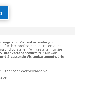
b
odesign und Visitenkartendesign
g für Ihre professionelle Präsentation.
gsbild vorstellen. Wir gestalten für Sie
 Visitenkartenentwürf
e zur Auswahl.
- und 2 passende Visitenkartenentwürfe
er Signet oder Wort-Bild-Marke
rgabe