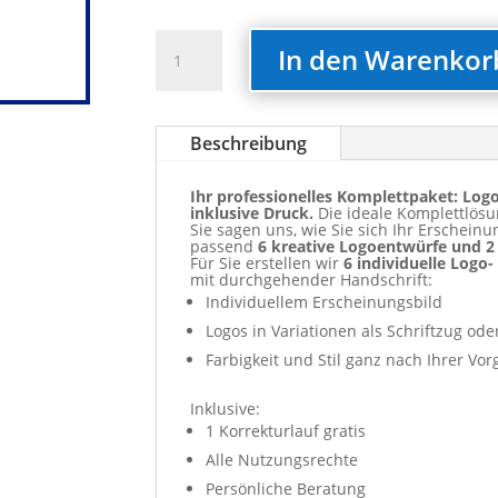
Logodesign
In den Warenkor
Complete
+
Druck
Beschreibung
Menge
Ihr professionelles Komplettpaket: Log
inklusive Druck.
Die ideale Komplettlösun
Sie sagen uns, wie Sie sich Ihr Erscheinun
passend
6 kreative Logoentwürfe und 2
Für Sie erstellen wir
6 individuelle Logo
mit durchgehender Handschrift:
Individuellem Erscheinungsbild
Logos in Variationen als Schriftzug od
Farbigkeit und Stil ganz nach Ihrer Vo
Inklusive:
1 Korrekturlauf gratis
Alle Nutzungsrechte
Persönliche Beratung