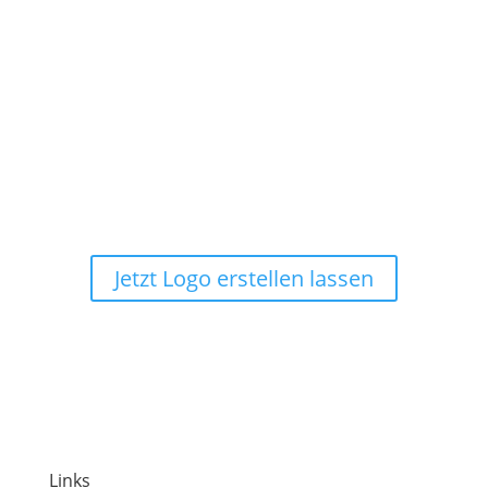
Logo erstellen lassen in der Nähe
Wir sind gerne für Sie da.
Jetzt Logo erstellen lassen
Links